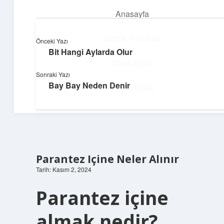
Anasayfa
menüyü
aç
Gizlilik Politikası
Önceki Yazı
Bit Hangi Aylarda Olur
Topluluk ve İlham
Yasal Uyarı
Sonraki Yazı
Birlikte öğren, birlikte keşfet!
Bay Bay Neden Denir
Hakkımızda
Parantez Içine Neler Alınır
Tarih: Kasım 2, 2024
Parantez içine
almak nedir?