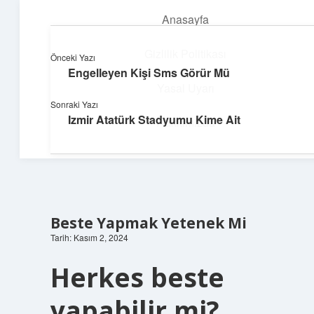
Anasayfa
menüyü
aç
Gizlilik Politikası
Önceki Yazı
Engelleyen Kişi Sms Görür Mü
Topluluk ve İlham
Yasal Uyarı
Sonraki Yazı
Birlikte öğren, birlikte keşfet!
Izmir Atatürk Stadyumu Kime Ait
Hakkımızda
Beste Yapmak Yetenek Mi
Tarih: Kasım 2, 2024
Herkes beste
yapabilir mi?