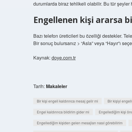
durumlarda biraz tehlikeli olabilir. Bu tür şeyle
Engellenen kişi ararsa bi
Bazı telefon üreticileri bu özelliği destekler. T
Bir sonuç bulursanız > “Asla” veya “Hayır”ı seçe
Kaynak:
doye.com.tr
Tarih:
Makaleler
Bir kişi engeli kaldırınca mesaj gelir mi
Bir kişiyi enge
Engel kaldırınca bildirim gider mi
Engellediğim kişi ön
Engellediğim kişiden gelen mesajları nasıl görebilirim