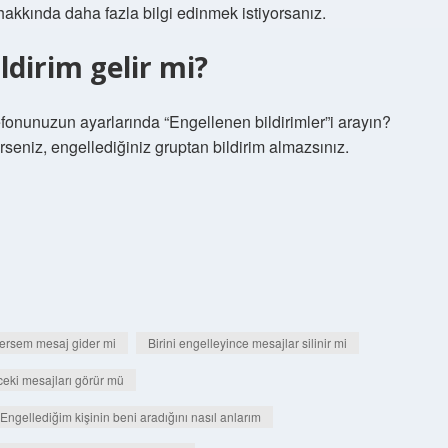
r hakkında daha fazla bilgi edinmek istiyorsanız.
ldirim gelir mi?
elefonunuzun ayarlarında “Engellenen bildirimler”i arayın?
rseniz, engellediğiniz gruptan bildirim almazsınız.
llersem mesaj gider mi
Birini engelleyince mesajlar silinir mi
ceki mesajları görür mü
Engellediğim kişinin beni aradığını nasıl anlarım