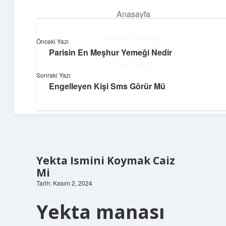
Anasayfa
menüyü
aç
Gizlilik Politikası
Önceki Yazı
Parisin En Meşhur Yemeği Nedir
Topluluk ve İlham
Yasal Uyarı
Sonraki Yazı
Birlikte öğren, birlikte keşfet!
Engelleyen Kişi Sms Görür Mü
Hakkımızda
Yekta Ismini Koymak Caiz
Mi
Tarih: Kasım 2, 2024
Yekta manası