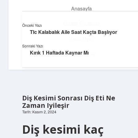
Anasayfa
menüyü
aç
Gizlilik Politikası
Önceki Yazı
Tlc Kalabalık Aile Saat Kaçta Başlıyor
Topluluk ve İlham
Yasal Uyarı
Sonraki Yazı
Birlikte öğren, birlikte keşfet!
Kırık 1 Haftada Kaynar Mı
Hakkımızda
Diş Kesimi Sonrası Diş Eti Ne
Zaman Iyileşir
Tarih: Kasım 2, 2024
Diş kesimi kaç